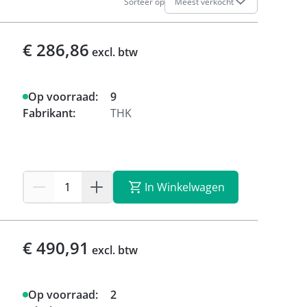
Sorteer op
Meest verkocht
€ 286,86
excl. btw
Op voorraad:
9
Fabrikant:
THK
In Winkelwagen
€ 490,91
excl. btw
Op voorraad:
2