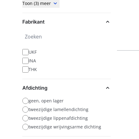
Toon (3) meer
Fabrikant
Zoeken
UKF
INA
THK
Afdichting
geen, open lager
tweezijdige lamellendichting
tweezijdige lippenafdichting
tweezijdige wrijvingsarme dichting