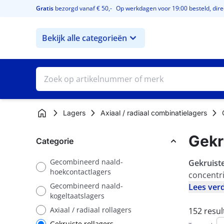
Ga naar de inhoud
Gratis
bezorgd vanaf € 50,-
Op werkdagen voor 19:00 besteld, direc
Bekijk alle categorieën
Lagers
Axiaal / radiaal combinatielagers
Gekr
Categorie
Gecombineerd naald-
Gekruiste
Gecombineerd naald- hoekcontactlagers
hoekcontactlagers
concentri
Gecombineerd naald-
Lees ver
Gecombineerd naald- kogeltaatslagers
kogeltaatslagers
Axiaal / radiaal rollagers
152
resul
Axiaal / radiaal rollagers
Gekruiste rollagers