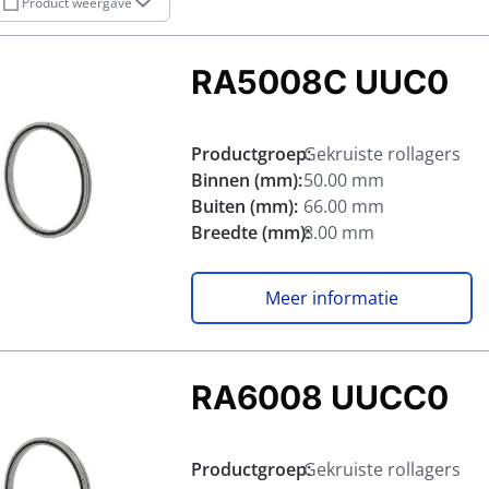
Product weergave
RA5008C UUC0
Productgroep:
Gekruiste rollagers
Binnen (mm):
50.00 mm
Buiten (mm):
66.00 mm
Breedte (mm):
8.00 mm
Meer informatie
RA6008 UUCC0
Productgroep:
Gekruiste rollagers