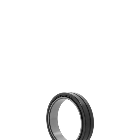
NKI32/30
€ 28,65
excl. btw
Naaldlagers
Productgroep:
32.00 mm
Binnen (mm):
47.00 mm
Buiten (mm):
30.00 mm
Breedte (mm):