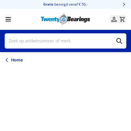
Ga naar de inhoud
Gratis
bezorgd vanaf € 50,-
Home