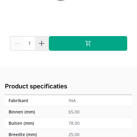
Op voorraad:
49
INA
Fabrikant:
Voor 19:00 besteld, dezelfde dag verstuurd
Product specificaties
Fabrikant
INA
Binnen (mm)
65,00
Buiten (mm)
78,00
Breedte (mm)
25,00