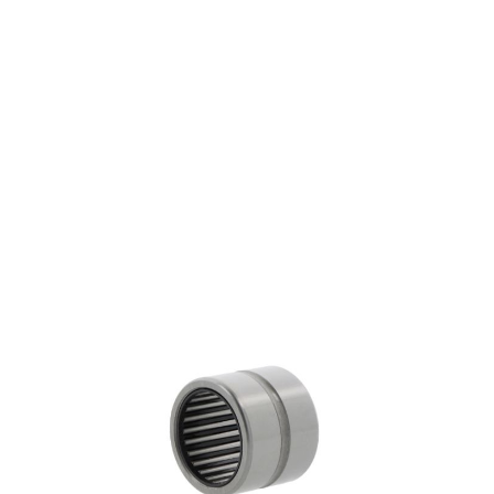
NK65/25
€ 43,23
excl. btw
Naaldlagers
Productgroep:
65.00 mm
Binnen (mm):
78.00 mm
Buiten (mm):
25.00 mm
Breedte (mm):