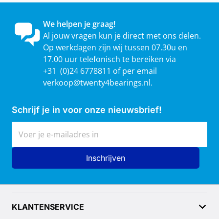
We helpen je graag!
Al jouw vragen kun je direct met ons delen.
Op werkdagen zijn wij tussen 07.30u en
17.00 uur telefonisch te bereiken via
+31 (0)24 6778811 of per email
verkoop@twenty4bearings.nl
.
Schrijf je in voor onze nieuwsbrief!
E-mailadres
Inschrijven
KLANTENSERVICE