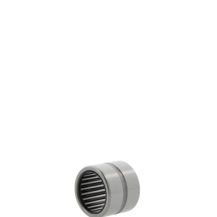
NK26/20
€ 16,43
excl. btw
Naaldlagers
Productgroep:
26.00 mm
Binnen (mm):
34.00 mm
Buiten (mm):
20.00 mm
Breedte (mm):