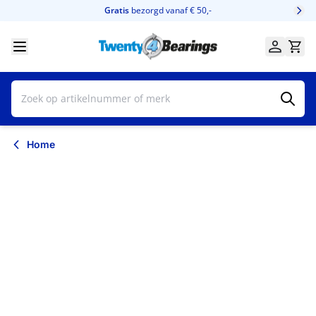
Ga naar de inhoud
Gratis
bezorgd vanaf € 50,-
Home