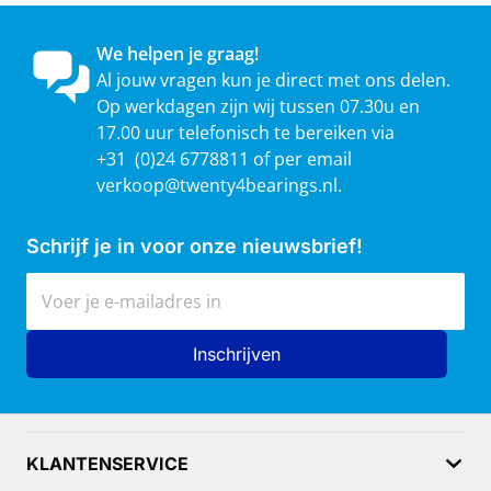
We helpen je graag!
Al jouw vragen kun je direct met ons delen.
Op werkdagen zijn wij tussen 07.30u en
17.00 uur telefonisch te bereiken via
+31 (0)24 6778811 of per email
verkoop@twenty4bearings.nl
.
Schrijf je in voor onze nieuwsbrief!
E-mailadres
Inschrijven
KLANTENSERVICE