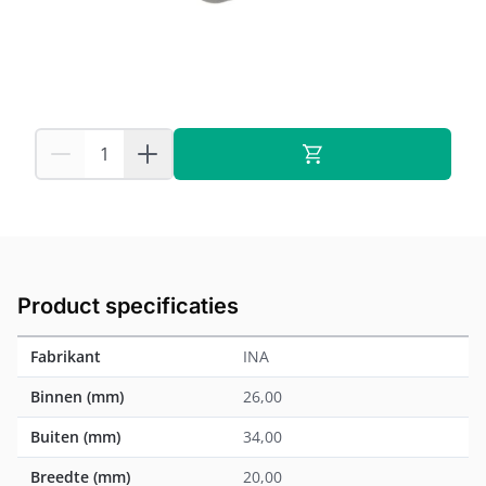
Op voorraad:
53
INA
Fabrikant:
Voor 19:00 besteld, dezelfde dag verstuurd
Product specificaties
Fabrikant
INA
Binnen (mm)
26,00
Buiten (mm)
34,00
Breedte (mm)
20,00