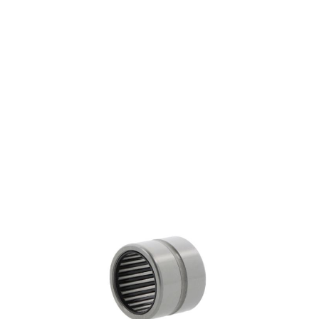
NK16/20 R
€ 11,46
excl. btw
Naaldlagers
Productgroep:
16.00 mm
Binnen (mm):
24.00 mm
Buiten (mm):
20.00 mm
Breedte (mm):