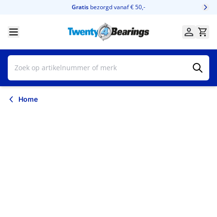
Ga naar de inhoud
Gratis
bezorgd vanaf € 50,-
Home