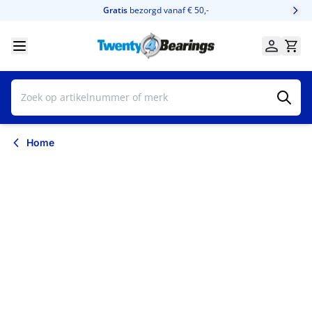
Ga naar de inhoud
Gratis
bezorgd vanaf € 50,-
Home