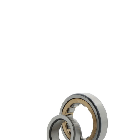
NJ314 ECM
€ 478,12
excl. btw
Cilindrische rollagers
Productgroep:
70.00 mm
Binnen (mm):
150.00 mm
Buiten (mm):
35.00 mm
Breedte (mm):