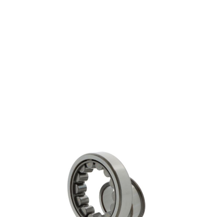
NJ314 ECJ
€ 302,31
excl. btw
Cilindrische rollagers
Productgroep:
70.00 mm
Binnen (mm):
150.00 mm
Buiten (mm):
35.00 mm
Breedte (mm):