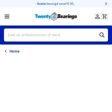
Ga naar de inhoud
Gratis
bezorgd vanaf € 50,-
Home