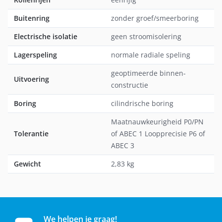
Buitenring
zonder groef/smeerboring
Electrische isolatie
geen stroomisolering
Lagerspeling
normale radiale speling
geoptimeerde binnen-
Uitvoering
constructie
Boring
cilindrische boring
Maatnauwkeurigheid P0/PN
Tolerantie
of ABEC 1 Loopprecisie P6 of
ABEC 3
Gewicht
2,83 kg
We helpen je graag!