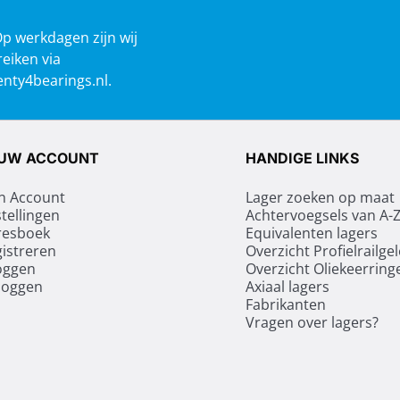
Op werkdagen zijn wij
reiken via
nty4bearings.nl
.
UW ACCOUNT
HANDIGE LINKS
n Account
Lager zoeken op maat
tellingen
Achtervoegsels van A-
resboek
Equivalenten lagers
istreren
Overzicht Profielrailge
oggen
Overzicht Oliekeerring
loggen
Axiaal lagers
Fabrikanten
Vragen over lagers?