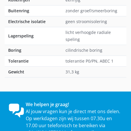
Buitenring
zonder groef/smeerboring
Electrische isolatie
geen stroomisolering
licht verhoogde radiale
Lagerspeling
speling
Boring
cilindrische boring
Tolerantie
tolerantie P0/PN, ABEC 1
Gewicht
31,3 kg
We helpen je graag!
Al jouw vragen kun je direct met ons delen.
Op werkdagen zijn wij tussen 07.30u en
17.00 uur telefonisch te bereiken via