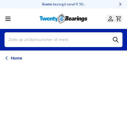
Ga naar de inhoud
Gratis
bezorgd vanaf € 50,-
Home