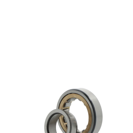
NJ2236-E-M1-C3
€ 2.527,16
excl. btw
Cilindrische rollagers
Productgroep:
180.00 mm
Binnen (mm):
320.00 mm
Buiten (mm):
86.00 mm
Breedte (mm):