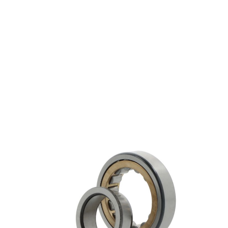
NJ2207-E-M1
€ 99,80
excl. btw
Cilindrische rollagers
Productgroep:
35.00 mm
Binnen (mm):
72.00 mm
Buiten (mm):
23.00 mm
Breedte (mm):