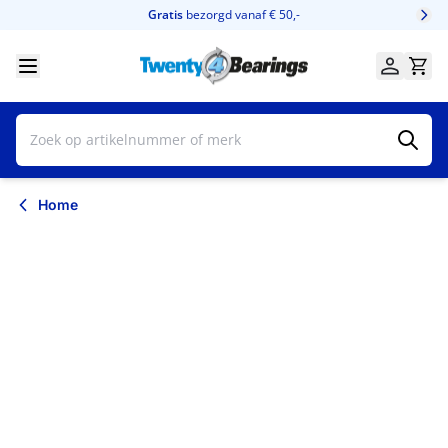
Ga naar de inhoud
Gratis
bezorgd vanaf € 50,-
Home