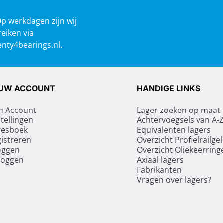
Op werkdagen zijn wij
reiken via
nty4bearings.nl
.
UW ACCOUNT
HANDIGE LINKS
n Account
Lager zoeken op maat
tellingen
Achtervoegsels van A-
resboek
Equivalenten lagers
istreren
Overzicht Profielrailge
oggen
Overzicht Oliekeerring
loggen
Axiaal lagers
Fabrikanten
Vragen over lagers?