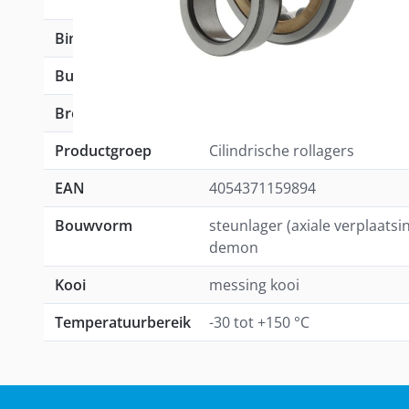
Binnen (mm)
60,00
Buiten (mm)
110,00
Breedte (mm)
22,00
Productgroep
Cilindrische rollagers
EAN
4054371159894
Bouwvorm
steunlager (axiale verplaatsi
demon
Kooi
messing kooi
Temperatuurbereik
-30 tot +150 °C