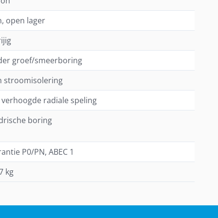
on
, open lager
ijig
der groef/smeerboring
 stroomisolering
t verhoogde radiale speling
ndrische boring
rantie P0/PN, ABEC 1
7 kg