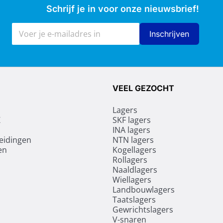
Schrijf je in voor onze nieuwsbrief!
E-mailadres
Inschrijven
VEEL GEZOCHT
Lagers
Z
SKF lagers
INA lagers
leidingen
NTN lagers
en
Kogellagers
Rollagers
Naaldlagers
Wiellagers
Landbouwlagers
Taatslagers
Gewrichtslagers
V-snaren