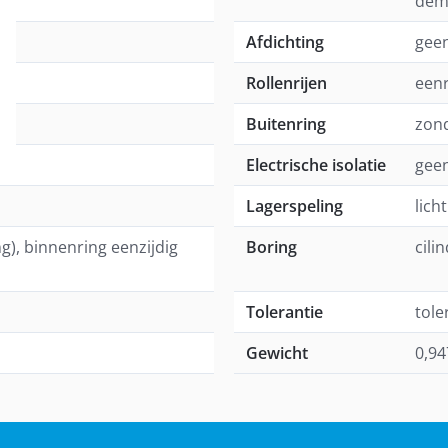
dem
Afdichting
geen
Rollenrijen
eenr
Buitenring
zon
Electrische isolatie
geen
Lagerspeling
lich
ng), binnenring eenzijdig
Boring
cili
Tolerantie
tole
Gewicht
0,94