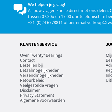
We helpen je graag!
Al jouw vragen kun je direct met ons delen. 
tussen 07.30u en 17.00 uur telefonisch te be
+31 (0)24 6778811 of per email
verkoop@twe
KLANTENSERVICE
JO
Over Twenty4Bearings
Mij
Contact
Bes
Bestellen bij
Ad
Betaalmogelijkheden
Reg
Verzendmogelijkheden
Inl
Retourbeleid
Uit
Veelgestelde vragen
Disclaimer
Privacy Statement
Algemene voorwaarden