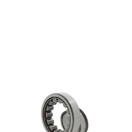
NJ210 ECJ
€ 99,38
excl. btw
Cilindrische rollagers
Productgroep:
50.00 mm
Binnen (mm):
90.00 mm
Buiten (mm):
20.00 mm
Breedte (mm):