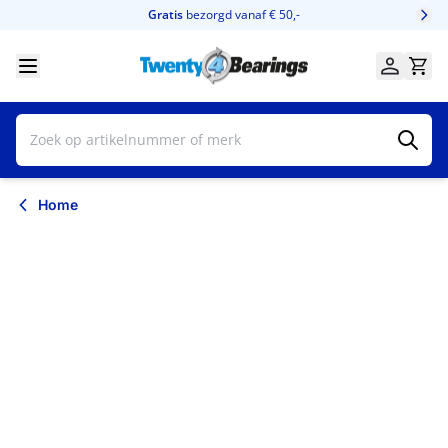
Ga naar de inhoud
Gratis
bezorgd vanaf € 50,-
Home