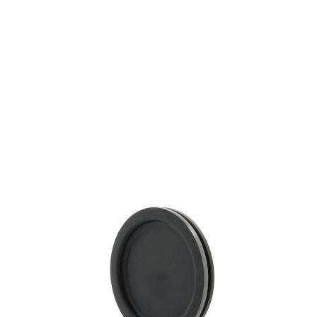
NDK40
Tijdelijk niet op voorraad
Deksels/kappen
Productgroep:
0.00 mm
Binnen (mm):
215.00 mm
Buiten (mm):
20.00 mm
Breedte (mm):
FAG
Fabrikant: