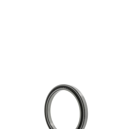
NCF3030-V
€ 688,65
excl. btw
Cilindrische rollagers
Productgroep:
150.00 mm
Binnen (mm):
225.00 mm
Buiten (mm):
56.00 mm
Breedte (mm):