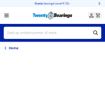
Ga naar de inhoud
Gratis
bezorgd vanaf € 50,-
Home