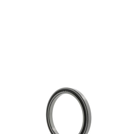
NCF3026-V
€ 593,10
excl. btw
Cilindrische rollagers
Productgroep:
130.00 mm
Binnen (mm):
200.00 mm
Buiten (mm):
52.00 mm
Breedte (mm):