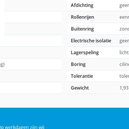
Afdichting
geen
Rollenrijen
eenr
Buitenring
zon
Electrische isolatie
geen
Lagerspeling
lich
ng)
Boring
cili
Tolerantie
tole
Gewicht
1,93
Op werkdagen zijn wij