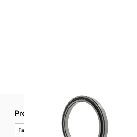
Product specificaties
Fabrikant
SKF