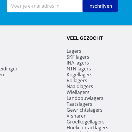
E-mailadres
Inschrijven
VEEL GEZOCHT
Lagers
Z
SKF lagers
INA lagers
leidingen
NTN lagers
en
Kogellagers
Rollagers
Naaldlagers
Wiellagers
Landbouwlagers
Taatslagers
Gewrichtslagers
V-snaren
Groefkogellagers
Hoekcontactlagers