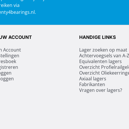
reiken via
nty4bearings.nl
.
UW ACCOUNT
HANDIGE LINKS
n Account
Lager zoeken op maat
tellingen
Achtervoegsels van A-
resboek
Equivalenten lagers
istreren
Overzicht Profielrailge
oggen
Overzicht Oliekeerring
loggen
Axiaal lagers
Fabrikanten
Vragen over lagers?