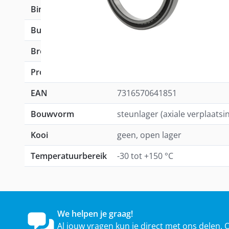
Binnen (mm)
90,00
Buiten (mm)
140,00
Breedte (mm)
37,00
Productgroep
Cilindrische rollagers
EAN
7316570641851
Bouwvorm
steunlager (axiale verplaatsi
Kooi
geen, open lager
Temperatuurbereik
-30 tot +150 °C
We helpen je graag!
Al jouw vragen kun je direct met ons delen. 