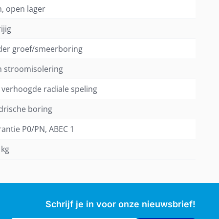
, open lager
ijig
der groef/smeerboring
 stroomisolering
t verhoogde radiale speling
ndrische boring
rantie P0/PN, ABEC 1
 kg
Schrijf je in voor onze nieuwsbrief!