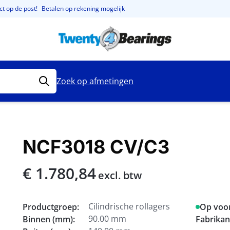
t op de post!
Betalen op rekening mogelijk
Zoek op afmetingen
NCF3018 CV/C3
€ 1.780,84
excl. btw
Cilindrische rollagers
Productgroep:
Op voo
90.00 mm
Binnen (mm):
Fabrikan