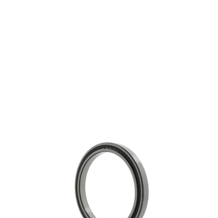
NCF2952-V-C3
€ 1.109,61
excl. btw
Cilindrische rollagers
Productgroep:
260.00 mm
Binnen (mm):
360.00 mm
Buiten (mm):
60.00 mm
Breedte (mm):