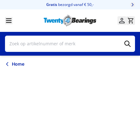
Ga naar de inhoud
Gratis
bezorgd vanaf € 50,-
Home