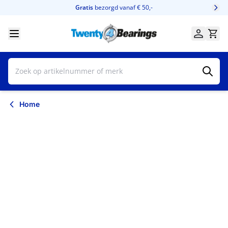
Ga naar de inhoud
Gratis
bezorgd vanaf € 50,-
Home