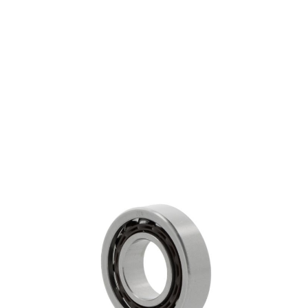
7311 BECBP
€ 134,43
excl. btw
Hoekcontactkogellagers
Productgroep:
55.00 mm
Binnen (mm):
120.00 mm
Buiten (mm):
29.00 mm
Breedte (mm):