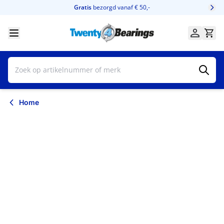
Ga naar de inhoud
Gratis
bezorgd vanaf € 50,-
Home