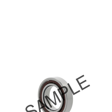
7010 ACD/P4A
€ 263,98
excl. btw
Spindellagers
Productgroep:
50.00 mm
Binnen (mm):
80.00 mm
Buiten (mm):
16.00 mm
Breedte (mm):