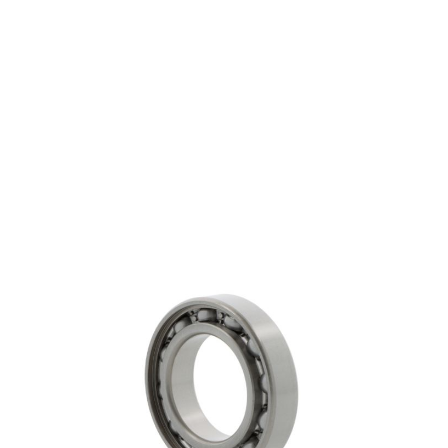
6321
Tijdelijk niet op voorraad
Groefkogellagers
Productgroep:
105.00 mm
Binnen (mm):
225.00 mm
Buiten (mm):
49.00 mm
Breedte (mm):
NSK
Fabrikant: