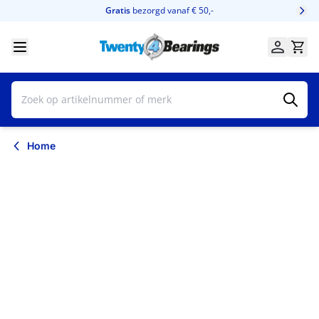
Ga naar de inhoud
Gratis
bezorgd vanaf € 50,-
Home