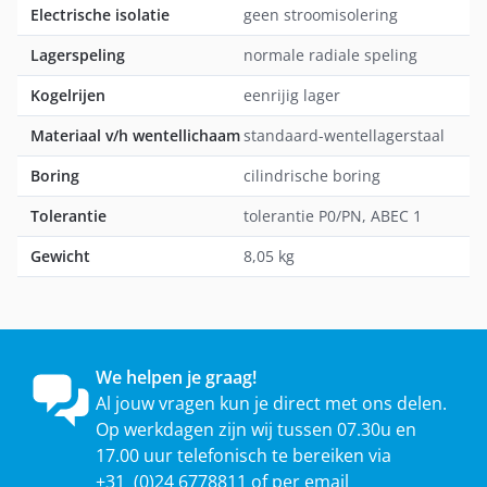
Electrische isolatie
geen stroomisolering
Lagerspeling
normale radiale speling
Kogelrijen
eenrijig lager
Materiaal v/h wentellichaam
standaard-wentellagerstaal
Boring
cilindrische boring
Tolerantie
tolerantie P0/PN, ABEC 1
Gewicht
8,05 kg
We helpen je graag!
Al jouw vragen kun je direct met ons delen.
Op werkdagen zijn wij tussen 07.30u en
17.00 uur telefonisch te bereiken via
+31 (0)24 6778811 of per email