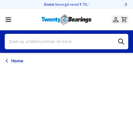
Ga naar de inhoud
Gratis
bezorgd vanaf € 50,-
Home