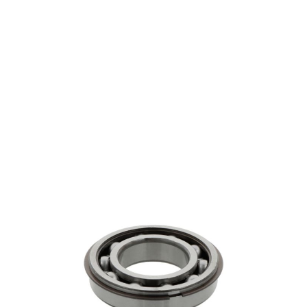
6311 ZNRC3
€ 54,31
excl. btw
Groefkogellagers
Productgroep:
55.00 mm
Binnen (mm):
120.00 mm
Buiten (mm):
29.00 mm
Breedte (mm):