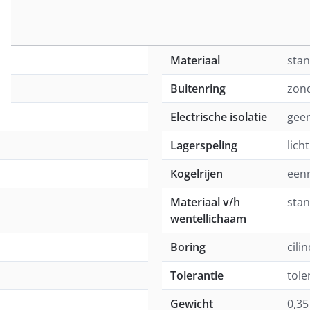
Materiaal
stan
Buitenring
zond
Electrische isolatie
geen
Lagerspeling
lich
Kogelrijen
eenr
Materiaal v/h
stan
wentellichaam
Boring
cili
Tolerantie
tole
Gewicht
0,35