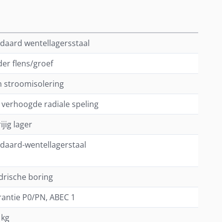
daard wentellagersstaal
er flens/groef
 stroomisolering
t verhoogde radiale speling
ijig lager
daard-wentellagerstaal
ndrische boring
rantie P0/PN, ABEC 1
 kg