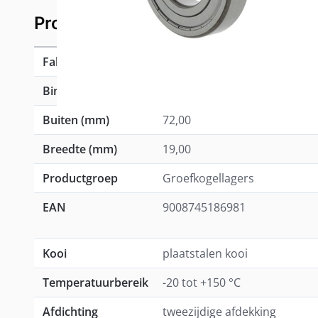
Product specificaties
Fabrikant
NKE
Binnen (mm)
30,00
Buiten (mm)
72,00
Breedte (mm)
19,00
Productgroep
Groefkogellagers
EAN
9008745186981
Kooi
plaatstalen kooi
Temperatuurbereik
-20 tot +150 °C
Afdichting
tweezijdige afdekking