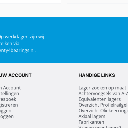
Op werkdagen zijn wij
reiken via
nty4bearings.nl
.
UW ACCOUNT
HANDIGE LINKS
n Account
Lager zoeken op maat
tellingen
Achtervoegsels van A-
resboek
Equivalenten lagers
istreren
Overzicht Profielrailge
oggen
Overzicht Oliekeerring
loggen
Axiaal lagers
Fabrikanten
Vragen over lagers?