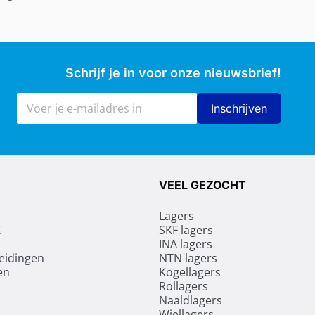
Schrijf je in voor onze nieuwsbrief!
E-mailadres
Inschrijven
VEEL GEZOCHT
Lagers
Z
SKF lagers
INA lagers
leidingen
NTN lagers
en
Kogellagers
Rollagers
Naaldlagers
Wiellagers